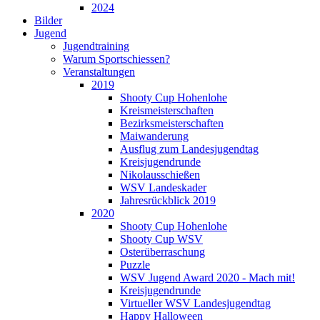
2024
Bilder
Jugend
Jugendtraining
Warum Sportschiessen?
Veranstaltungen
2019
Shooty Cup Hohenlohe
Kreismeisterschaften
Bezirksmeisterschaften
Maiwanderung
Ausflug zum Landesjugendtag
Kreisjugendrunde
Nikolausschießen
WSV Landeskader
Jahresrückblick 2019
2020
Shooty Cup Hohenlohe
Shooty Cup WSV
Osterüberraschung
Puzzle
WSV Jugend Award 2020 - Mach mit!
Kreisjugendrunde
Virtueller WSV Landesjugendtag
Happy Halloween