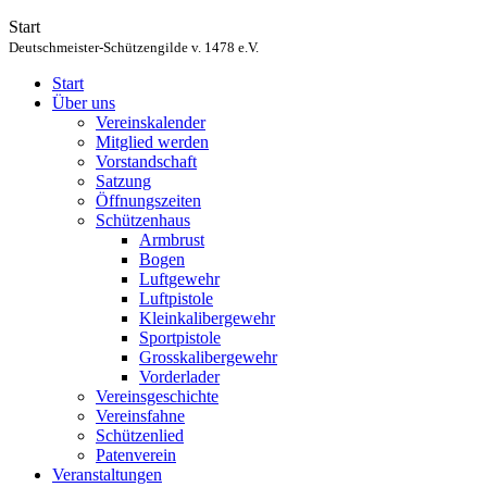
Start
Deutschmeister-Schützengilde v. 1478 e.V.
Start
Über uns
Vereinskalender
Mitglied werden
Vorstandschaft
Satzung
Öffnungszeiten
Schützenhaus
Armbrust
Bogen
Luftgewehr
Luftpistole
Kleinkalibergewehr
Sportpistole
Grosskalibergewehr
Vorderlader
Vereinsgeschichte
Vereinsfahne
Schützenlied
Patenverein
Veranstaltungen