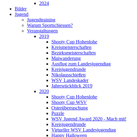
2024
Bilder
Jugend
Jugendtraining
Warum Sportschiessen?
Veranstaltungen
2019
Shooty Cup Hohenlohe
Kreismeisterschaften
Bezirksmeisterschaften
Maiwanderung
Ausflug zum Landesjugendtag
Kreisjugendrunde
Nikolausschießen
WSV Landeskader
Jahresrückblick 2019
2020
Shooty Cup Hohenlohe
Shooty Cup WSV
Osterüberraschung
Puzzle
WSV Jugend Award 2020 - Mach mit!
Kreisjugendrunde
Virtueller WSV Landesjugendtag
Happy Halloween