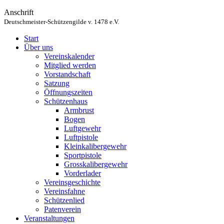
Anschrift
Deutschmeister-Schützengilde v. 1478 e.V.
Start
Über uns
Vereinskalender
Mitglied werden
Vorstandschaft
Satzung
Öffnungszeiten
Schützenhaus
Armbrust
Bogen
Luftgewehr
Luftpistole
Kleinkalibergewehr
Sportpistole
Grosskalibergewehr
Vorderlader
Vereinsgeschichte
Vereinsfahne
Schützenlied
Patenverein
Veranstaltungen