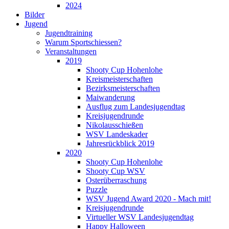
2024
Bilder
Jugend
Jugendtraining
Warum Sportschiessen?
Veranstaltungen
2019
Shooty Cup Hohenlohe
Kreismeisterschaften
Bezirksmeisterschaften
Maiwanderung
Ausflug zum Landesjugendtag
Kreisjugendrunde
Nikolausschießen
WSV Landeskader
Jahresrückblick 2019
2020
Shooty Cup Hohenlohe
Shooty Cup WSV
Osterüberraschung
Puzzle
WSV Jugend Award 2020 - Mach mit!
Kreisjugendrunde
Virtueller WSV Landesjugendtag
Happy Halloween