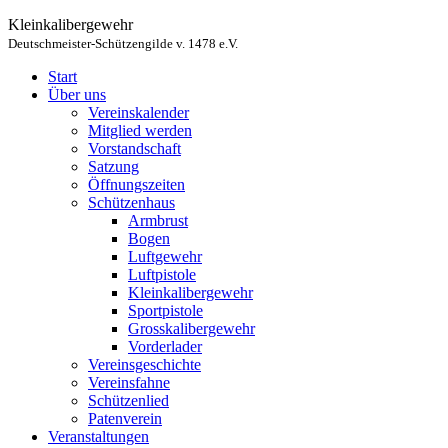
Kleinkalibergewehr
Deutschmeister-Schützengilde v. 1478 e.V.
Start
Über uns
Vereinskalender
Mitglied werden
Vorstandschaft
Satzung
Öffnungszeiten
Schützenhaus
Armbrust
Bogen
Luftgewehr
Luftpistole
Kleinkalibergewehr
Sportpistole
Grosskalibergewehr
Vorderlader
Vereinsgeschichte
Vereinsfahne
Schützenlied
Patenverein
Veranstaltungen