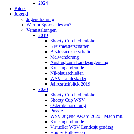
2024
Bilder
Jugend
Jugendtraining
Warum Sportschiessen?
Veranstaltungen
2019
Shooty Cup Hohenlohe
Kreismeisterschaften
Bezirksmeisterschaften
Maiwanderung
Ausflug zum Landesjugendtag
Kreisjugendrunde
Nikolausschießen
WSV Landeskader
Jahresrückblick 2019
2020
Shooty Cup Hohenlohe
Shooty Cup WSV
Osterüberraschung
Puzzle
WSV Jugend Award 2020 - Mach mit!
Kreisjugendrunde
Virtueller WSV Landesjugendtag
Happy Halloween