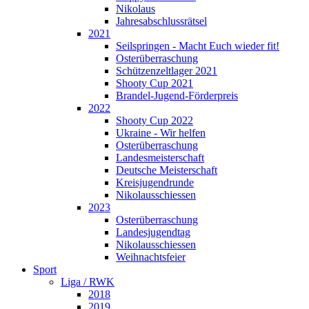
Nikolaus
Jahresabschlussrätsel
2021
Seilspringen - Macht Euch wieder fit!
Osterüberraschung
Schützenzeltlager 2021
Shooty Cup 2021
Brandel-Jugend-Förderpreis
2022
Shooty Cup 2022
Ukraine - Wir helfen
Osterüberraschung
Landesmeisterschaft
Deutsche Meisterschaft
Kreisjugendrunde
Nikolausschiessen
2023
Osterüberraschung
Landesjugendtag
Nikolausschiessen
Weihnachtsfeier
Sport
Liga / RWK
2018
2019