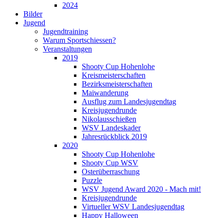
2024
Bilder
Jugend
Jugendtraining
Warum Sportschiessen?
Veranstaltungen
2019
Shooty Cup Hohenlohe
Kreismeisterschaften
Bezirksmeisterschaften
Maiwanderung
Ausflug zum Landesjugendtag
Kreisjugendrunde
Nikolausschießen
WSV Landeskader
Jahresrückblick 2019
2020
Shooty Cup Hohenlohe
Shooty Cup WSV
Osterüberraschung
Puzzle
WSV Jugend Award 2020 - Mach mit!
Kreisjugendrunde
Virtueller WSV Landesjugendtag
Happy Halloween