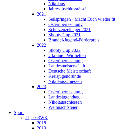
Nikolaus
Jahresabschlussrätsel
2021
Seilspringen - Macht Euch wieder fit!
Osterüberraschung
Schützenzeltlager 2021
Shooty Cup 2021
Brandel-Jugend-Förderpreis
2022
Shooty Cup 2022
Ukraine - Wir helfen
Osterüberraschung
Landesmeisterschaft
Deutsche Meisterschaft
Kreisjugendrunde
Nikolausschiessen
2023
Osterüberraschung
Landesjugendtag
Nikolausschiessen
Weihnachtsfeier
Sport
Liga / RWK
2018
2019