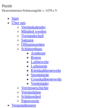
Puzzle
Deutschmeister-Schützengilde v. 1478 e.V.
Start
Über uns
Vereinskalender
Mitglied werden
Vorstandschaft
Satzung
Öffnungszeiten
Schützenhaus
Armbrust
Bogen
Luftgewehr
Luftpistole
Kleinkalibergewehr
Sportpistole
Grosskalibergewehr
Vorderlader
Vereinsgeschichte
Vereinsfahne
Schützenlied
Patenverein
Veranstaltungen