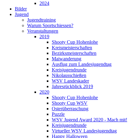
2024
Bilder
Jugend
Jugendtraining
Warum Sportschiessen?
Veranstaltungen
2019
Shooty Cup Hohenlohe
Kreismeisterschaften
Bezirksmeisterschaften
Maiwanderung
Ausflug zum Landesjugendtag
Kreisjugendrunde
Nikolausschießen
WSV Landeskader
Jahresrückblick 2019
2020
Shooty Cup Hohenlohe
Shooty Cup WSV
Osterüberraschung
Puzzle
WSV Jugend Award 2020 - Mach mit!
Kreisjugendrunde
Virtueller WSV Landesjugendtag
Happy Halloween