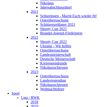
Nikolaus
Jahresabschlussrätsel
2021
Seilspringen - Macht Euch wieder fit!
Osterüberraschung
Schützenzeltlager 2021
Shooty Cup 2021
Brandel-Jugend-Förderpreis
2022
Shooty Cup 2022
Ukraine - Wir helfen
Osterüberraschung
Landesmeisterschaft
Deutsche Meisterschaft
Kreisjugendrunde
Nikolausschiessen
2023
Osterüberraschung
Landesjugendtag
Nikolausschiessen
Weihnachtsfeier
Sport
Liga / RWK
2018
2019