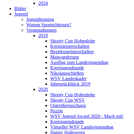
2024
Bilder
Jugend
Jugendtraining
Warum Sportschiessen?
Veranstaltungen
2019
Shooty Cup Hohenlohe
Kreismeisterschaften
Bezirksmeisterschaften
Maiwanderung
Ausflug zum Landesjugendtag
Kreisjugendrunde
Nikolausschießen
WSV Landeskader
Jahresrückblick 2019
2020
Shooty Cup Hohenlohe
Shooty Cup WSV
Osterüberraschung
Puzzle
WSV Jugend Award 2020 - Mach mit!
Kreisjugendrunde
Virtueller WSV Landesjugendtag
Happy Halloween