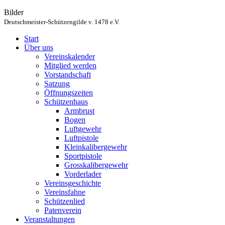
Bilder
Deutschmeister-Schützengilde v. 1478 e.V.
Start
Über uns
Vereinskalender
Mitglied werden
Vorstandschaft
Satzung
Öffnungszeiten
Schützenhaus
Armbrust
Bogen
Luftgewehr
Luftpistole
Kleinkalibergewehr
Sportpistole
Grosskalibergewehr
Vorderlader
Vereinsgeschichte
Vereinsfahne
Schützenlied
Patenverein
Veranstaltungen